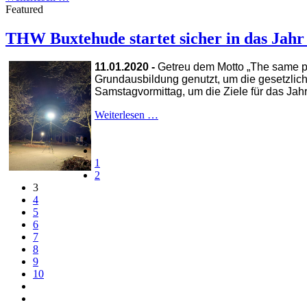
Featured
THW Buxtehude startet sicher in das Jahr
11.01.2020 -
Getreu dem Motto „The same pr
Grundausbildung genutzt, um die gesetzli
Samstagvormittag, um die Ziele für das Ja
Weiterlesen …
1
2
3
4
5
6
7
8
9
10