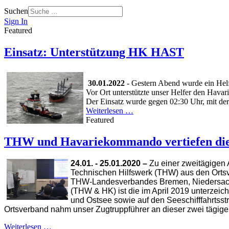
Suchen
Sign In
Featured
Einsatz: Unterstützung HK HAST
30.01.2022
- Gestern Abend wurde ein Hel
Vor Ort unterstützte unser Helfer den Ha
Der Einsatz wurde gegen 02:30 Uhr, mit der
Weiterlesen …
Featured
THW und Havariekommando vertiefen di
24.01. - 25.01.2020 –
Zu einer zweitägigen
Technischen Hilfswerk (THW) aus den Ortsv
THW-Landesverbandes Bremen, Niedersach
(THW & HK) ist die im April 2019 unterzeic
und Ostsee sowie auf den Seeschifffahrtsst
Ortsverband nahm unser Zugtruppführer an dieser zwei tägigen 
Weiterlesen …