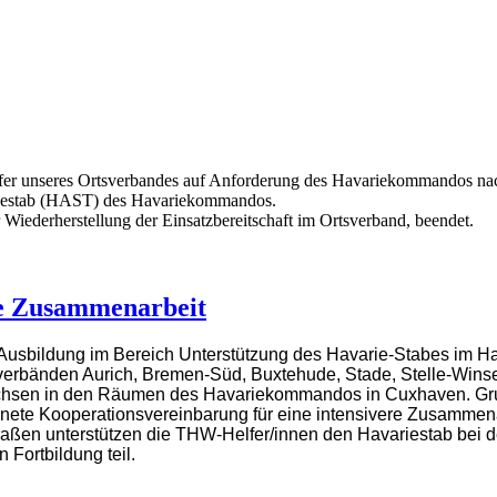
fer unseres Ortsverbandes auf Anforderung des Havariekommandos nac
variestab (HAST) des Havariekommandos.
 Wiederherstellung der Einsatzbereitschaft im Ortsverband, beendet.
e Zusammenarbeit
 Ausbildung im Bereich Unterstützung des Havarie-Stabes im H
erbänden Aurich, Bremen-Süd, Buxtehude, Stade, Stelle-Winsen
sen in den Räumen des Havariekommandos in Cuxhaven. Grun
hnete Kooperationsvereinbarung für eine intensivere Zusammen
raßen unterstützen die THW-Helfer/innen den Havariestab bei d
Fortbildung teil.