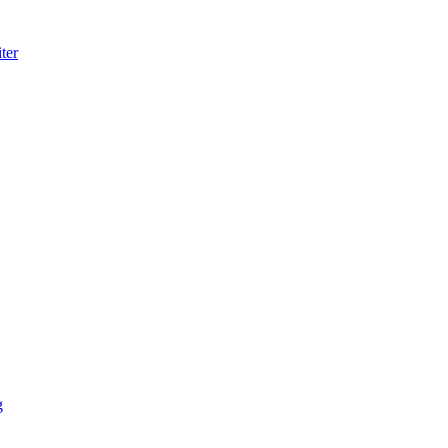
ter
g