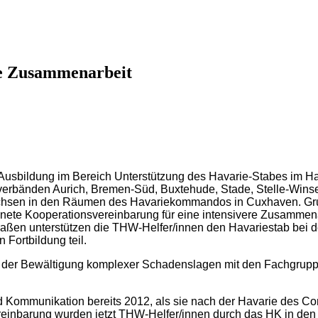
e Zusammenarbeit
 Ausbildung im Bereich Unterstützung des Havarie-Stabes im H
erbänden Aurich, Bremen-Süd, Buxtehude, Stade, Stelle-Winsen
sen in den Räumen des Havariekommandos in Cuxhaven. Grun
hnete Kooperationsvereinbarung für eine intensivere Zusammen
raßen unterstützen die THW-Helfer/innen den Havariestab bei d
Fortbildung teil.
 der Bewältigung komplexer Schadenslagen mit den Fachgrup
Kommunikation bereits 2012, als sie nach der Havarie des C
reinbarung wurden jetzt THW-Helfer/innen durch das HK in den