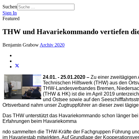
Suchen
Sign In
Featured
THW und Havariekommando vertiefen di
Benjamin Grabow
Archiv 2020
24.01. - 25.01.2020 –
Zu einer zweitägigen
Technischen Hilfswerk (THW) aus den Ortsv
THW-Landesverbandes Bremen, Niedersach
(THW & HK) ist die im April 2019 unterzeic
und Ostsee sowie auf den Seeschifffahrtsst
Ortsverband nahm unser Zugtruppführer an dieser zwei tägigen 
Das THW unterstützt das Havariekommando schon länger bei
Erfahrungen beim Havariekomma
ndo sammelten die THW-Kräfte der Fachgruppen Führung und 
im Havariestab mitwirkten. Auf Grundlage der Kooperationsve