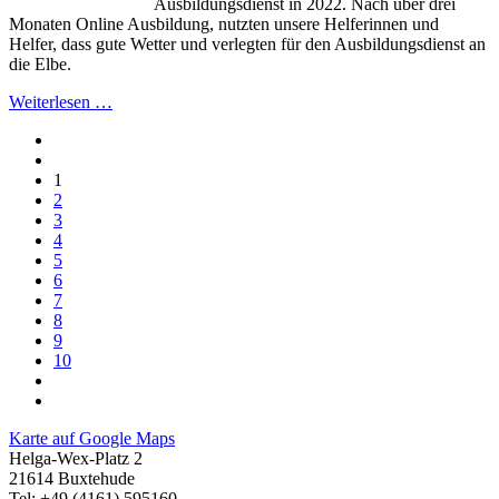
Ausbildungsdienst in 2022. Nach über drei
Monaten Online Ausbildung, nutzten unsere Helferinnen und
Helfer, dass gute Wetter und verlegten für den Ausbildungsdienst an
die Elbe.
Weiterlesen …
1
2
3
4
5
6
7
8
9
10
Karte auf Google Maps
Helga-Wex-Platz 2
21614 Buxtehude
Tel: +49 (4161) 595160