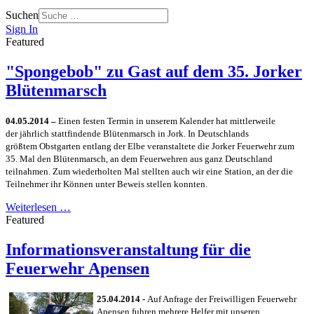
Suchen
Sign In
Featured
"Spongebob" zu Gast auf dem 35. Jorker
Blütenmarsch
04.05.2014 –
Ein
en festen
Termin in unserem Kalender hat mittlerweile
der
jährlich stattfindende
Blütenmarsch
in Jork. In Deutschlands
größtem
Obstgarten entlang der Elbe veranstaltete die Jorker Feuerwehr zum
35.
Mal
den Blütenmarsch
,
an dem Feuerwehren aus ganz Deutschland
t
eilna
hmen. Zum wiederholten
Mal
stellten auch wir eine Station
, an der die
Teilnehmer ihr K
önnen unter Beweis stellen konnten.
Weiterlesen …
Featured
Informationsveranstaltung für die
Feuerwehr Apensen
25.04.2014 -
Auf Anfrage der
Freiwilligen
Feuerwehr
Apensen fuh
ren mehrere Helfer mit unseren