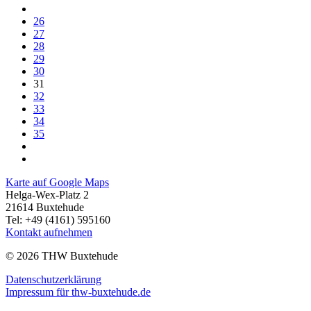
26
27
28
29
30
31
32
33
34
35
Karte auf Google Maps
Helga-Wex-Platz 2
21614 Buxtehude
Tel: +49 (4161) 595160
Kontakt aufnehmen
© 2026 THW Buxtehude
Datenschutzerklärung
Impressum für thw-buxtehude.de