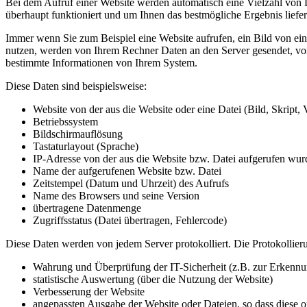
Bei dem Aufruf einer Website werden automatisch eine Vielzahl von Da
überhaupt funktioniert und um Ihnen das bestmögliche Ergebnis liefe
Immer wenn Sie zum Beispiel eine Website aufrufen, ein Bild von ein
nutzen, werden von Ihrem Rechner Daten an den Server gesendet, von 
bestimmte Informationen von Ihrem System.
Diese Daten sind beispielsweise:
Website von der aus die Website oder eine Datei (Bild, Skript, 
Betriebssystem
Bildschirmauflösung
Tastaturlayout (Sprache)
IP-Adresse von der aus die Website bzw. Datei aufgerufen wur
Name der aufgerufenen Website bzw. Datei
Zeitstempel (Datum und Uhrzeit) des Aufrufs
Name des Browsers und seine Version
übertragene Datenmenge
Zugriffsstatus (Datei übertragen, Fehlercode)
Diese Daten werden von jedem Server protokolliert. Die Protokollieru
Wahrung und Überprüfung der IT-Sicherheit (z.B. zur Erkennu
statistische Auswertung (über die Nutzung der Website)
Verbesserung der Website
angepassten Ausgabe der Website oder Dateien, so dass diese 