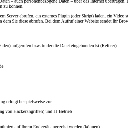
ten – auch personenbezogene Daten – über das Internet übertragen. Die
rn zu können.
em Server abrufen, ein externes Plugin (oder Skript) laden, ein Video 
dem Sie diese abrufen. Bei dem Aufruf einer Website sendet Ihr Browse
Video) aufgerufen bzw. in der die Datei eingebunden ist (Referer)
de
ng erfolgt beispielsweise zur
ng von Hackerangriffen) und IT-Betrieb
optimiert auf Ihrem Endgerät angezeigt werden (können)