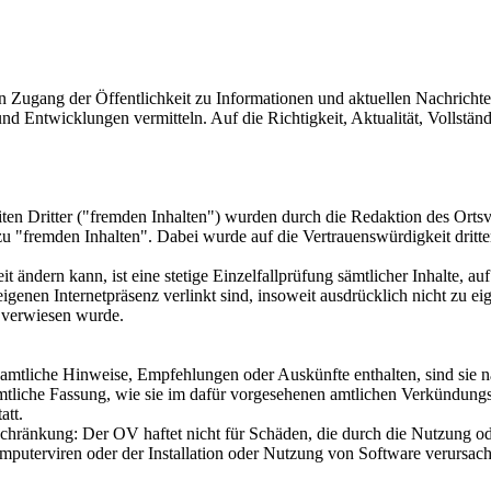
n Zugang der Öffentlichkeit zu Informationen und aktuellen Nachrich
d Entwicklungen vermitteln. Auf die Richtigkeit, Aktualität, Vollständi
eiten Dritter ("fremden Inhalten") wurden durch die Redaktion des O
 zu "fremden Inhalten". Dabei wurde auf die Vertrauenswürdigkeit dritt
it ändern kann, ist eine stetige Einzelfallprüfung sämtlicher Inhalte, au
r eigenen Internetpräsenz verlinkt sind, insoweit ausdrücklich nicht z
ie verwiesen wurde.
en, amtliche Hinweise, Empfehlungen oder Auskünfte enthalten, sind si
e amtliche Fassung, wie sie im dafür vorgesehenen amtlichen Verkündung
att.
eschränkung: Der OV haftet nicht für Schäden, die durch die Nutzung 
uterviren oder der Installation oder Nutzung von Software verursacht