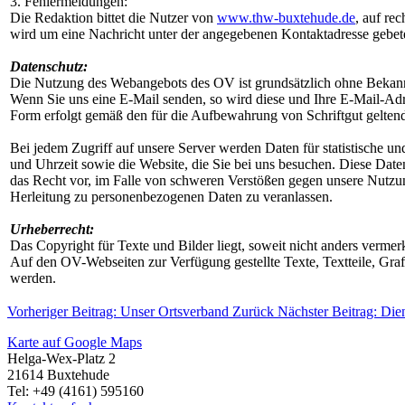
3. Fehlermeldungen:
Die Redaktion bittet die Nutzer von
www.thw-buxtehude.de
, auf re
wird um eine Nachricht unter der angegebenen Kontaktadresse gebeten, 
Datenschutz:
Die Nutzung des Webangebots des OV ist grundsätzlich ohne Bekan
Wenn Sie uns eine E-Mail senden, so wird diese und Ihre E-Mail-Adr
Form erfolgt gemäß den für die Aufbewahrung von Schriftgut geltend
Bei jedem Zugriff auf unsere Server werden Daten für statistische un
und Uhrzeit sowie die Website, die Sie bei uns besuchen. Diese Daten
das Recht vor, im Falle von schweren Verstößen gegen unsere Nutzun
Herleitung zu personenbezogenen Daten zu veranlassen.
Urheberrecht:
Das Copyright für Texte und Bilder liegt, soweit nicht anders verme
Auf den OV-Webseiten zur Verfügung gestellte Texte, Textteile, Grafi
werden.
Vorheriger Beitrag: Unser Ortsverband
Zurück
Nächster Beitrag: Di
Karte auf Google Maps
Helga-Wex-Platz 2
21614 Buxtehude
Tel: +49 (4161) 595160