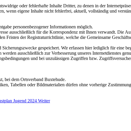
chtswidrige oder fehlerhafte Inhalte Dritter, zu denen in der Internetp
wenn eigene Inhalte nicht fehlerfrei, aktuell, vollständig und verstän
ntgabe personenbezogener Informationen möglich.
esse ausschließlich für die Korrespondenz mit Ihnen verwandt. Die Au
en Fristen der Registraturrichtlinie, welche die Gemeinsame Geschäf
d Sicherungszwecke gespeichert. Wir erfassen hier lediglich für eine be
 werden ausschließlich zur Verbesserung unseres Internetdienstes genu
gsbedingungen und bei unzulässigen Zugriffen bzw. Zugriffsversuchen
rkt, bei dem Ortsverband Buxtehude.
ken, Tabellen oder Bildmaterialien dürfen ohne vorherige Zustimmung des
enstplan Jugend 2024
Weiter