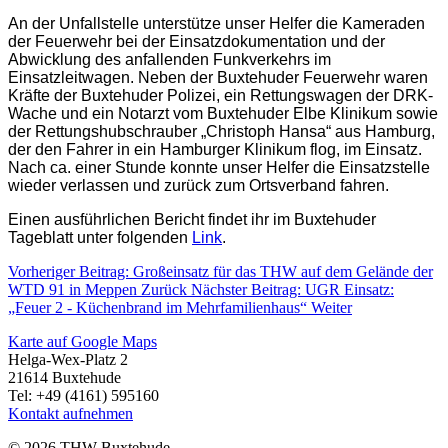
An der Unfallstelle unterstütze unser Helfer die Kameraden
der Feuerwehr bei der Einsatzdokumentation und der
Abwicklung des anfallenden Funkverkehrs im
Einsatzleitwagen. Neben der Buxtehuder Feuerwehr waren
Kräfte der Buxtehuder Polizei, ein Rettungswagen der DRK-
Wache und ein Notarzt vom Buxtehuder Elbe Klinikum sowie
der Rettungshubschrauber „Christoph Hansa“ aus Hamburg,
der den Fahrer in ein Hamburger Klinikum flog, im Einsatz.
Nach ca. einer Stunde konnte unser Helfer die Einsatzstelle
wieder verlassen und zurück zum Ortsverband fahren.
Einen ausführlichen Bericht findet ihr im Buxtehuder
Tageblatt unter folgenden
Link
.
Vorheriger Beitrag: Großeinsatz für das THW auf dem Gelände der
WTD 91 in Meppen
Zurück
Nächster Beitrag: UGR Einsatz:
„Feuer 2 - Küchenbrand im Mehrfamilienhaus“
Weiter
Karte auf Google Maps
Helga-Wex-Platz 2
21614 Buxtehude
Tel: +49 (4161) 595160
Kontakt aufnehmen
© 2026 THW Buxtehude