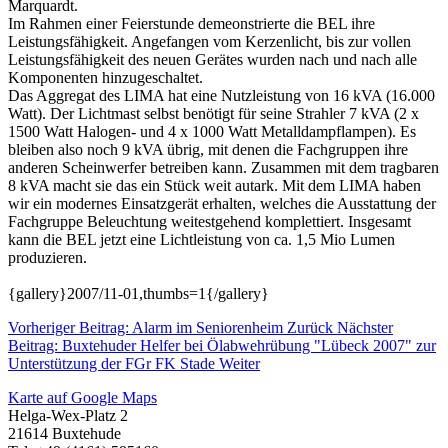
Marquardt.
Im Rahmen einer Feierstunde demeonstrierte die BEL ihre
Leistungsfähigkeit. Angefangen vom Kerzenlicht, bis zur vollen
Leistungsfähigkeit des neuen Gerätes wurden nach und nach alle
Komponenten hinzugeschaltet.
Das Aggregat des LIMA hat eine Nutzleistung von 16 kVA (16.000
Watt). Der Lichtmast selbst benötigt für seine Strahler 7 kVA (2 x
1500 Watt Halogen- und 4 x 1000 Watt Metalldampflampen). Es
bleiben also noch 9 kVA übrig, mit denen die Fachgruppen ihre
anderen Scheinwerfer betreiben kann. Zusammen mit dem tragbaren
8 kVA macht sie das ein Stück weit autark. Mit dem LIMA haben
wir ein modernes Einsatzgerät erhalten, welches die Ausstattung der
Fachgruppe Beleuchtung weitestgehend komplettiert. Insgesamt
kann die BEL jetzt eine Lichtleistung von ca. 1,5 Mio Lumen
produzieren.
{gallery}2007/11-01
,thumbs=1
{/gallery}
Vorheriger Beitrag: Alarm im Seniorenheim
Zurück
Nächster
Beitrag: Buxtehuder Helfer bei Ölabwehrübung "Lübeck 2007" zur
Unterstützung der FGr FK Stade
Weiter
Karte auf Google Maps
Helga-Wex-Platz 2
21614 Buxtehude