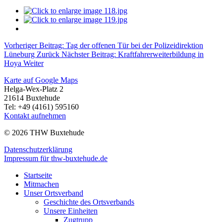
Vorheriger Beitrag: Tag der offenen Tür bei der Polizeidirektion
Lüneburg
Zurück
Nächster Beitrag: Kraftfahrerweiterbildung in
Hoya
Weiter
Karte auf Google Maps
Helga-Wex-Platz 2
21614 Buxtehude
Tel: +49 (4161) 595160
Kontakt aufnehmen
© 2026 THW Buxtehude
Datenschutzerklärung
Impressum für thw-buxtehude.de
Startseite
Mitmachen
Unser Ortsverband
Geschichte des Ortsverbands
Unsere Einheiten
Zugtrupp